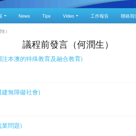
屆
News
Tips
Video
工作報告
聯絡我
潤生）
議程前發言（何潤生）
發言(關注本澳的特殊教育及融合教育)
言(構建無障礙社會)
(就業問題)