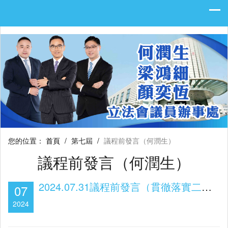
您的位置：
首頁
/
第七屆
/
議程前發言（何潤生）
議程前發言（何潤生）
2024.07.31議程前發言（貫徹落實二十屆三中全會精神）
07
2024