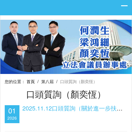
您的位置：
首頁
/
第八屆
/
口頭質詢（顏奕恆）
口頭質詢（顏奕恆）
2025.11.12口頭質詢（關於進一步扶植本澳影視產業發展）
01
2026