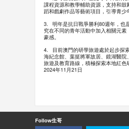
課程資源和教學輔助資源，支持和鼓
蹈和戲劇作品等藝術項目，引導青少
3. 明年是抗日戰爭勝利80週年，
究在不同的青年活動中加入相關元素
豪感。
4. 目前澳門的研學旅遊處於起步探
海紀念館、葉挺將軍故居、鏡湖醫院
旅遊及教育路線，積極探索本地紅色
2024年11月21日
Follow生哥