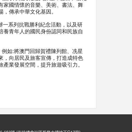
有家國情懷的音樂、美術、書法、舞
場，傳承中華文化基因。
舉辦一系列抗戰勝利紀念活動，以及研
培養青年人的國民身份認同和民族自
，例如:將澳門回歸賀禮陳列館、冼星
來，向居民及旅客宣傳，打造成特色
旅產業發展空間，提升旅遊吸引力。
6-652號 (街坊總會社區服務大樓地下G17室)