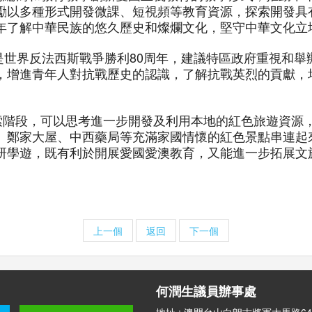
勵以多種形式開發微課、短視頻等教育資源，探索開發具
年了解中華民族的悠久歷史和燦爛文化，堅守中華文化立
也是世界反法西斯戰爭勝利80周年，建議特區政府重視和
，增進青年人對抗戰歷史的認識，了解抗戰英烈的貢獻，
索階段，可以思考進一步開發及利用本地的紅色旅遊資源
、鄭家大屋、中西藥局等充滿家國情懷的紅色景點串連起
研學遊，既有利於開展愛國愛澳教育，又能進一步拓展文
上一個
返回
下一個
何潤生議員辦事處
地址 : 澳門台山白朗古將軍大馬路64