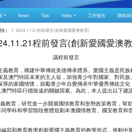
屆
News
Tips
Video
工作報告
聯絡我
潤生）
/
2024.11.21程前發言(創新愛國愛澳教育)
024.11.21程前發言(創新愛國愛澳教
議程前發言
主義教育，構建中華傳統美德傳承體系。愛國主義是民族
家及澳門特區未來的主人翁，加強青少年對國家、對民族
深厚的家國情懷，鼓勵青少年自覺傳承中華優秀傳統文化
以及澳門特區行穩致遠的關鍵因素。為此，本人提出以下建
國主義教育，研究進一步開展國情教育和形勢政策教育，幫
合不同學科和學習階段整體規劃本澳國情教育、國安教育和
材的編寫和教育教學創新愛國主義教育的教學形式，推動中