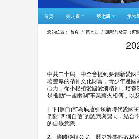
首頁
第八屆
第七屆
第六
您的位置：
首頁
/
第七屆
/
議程前發言（何
2
中共二十屆三中全會提到要創新愛國
著豐厚的精神文化財富，青少年是國
心力，從小根植愛國愛澳精神，培養
是推動“一國兩制”事業薪火相傳，
1 “四個自信”為底蘊引領新時代愛
們對“四個自信”的認識與認同，結
的自覺意識。
2. 適時檢視公民、歷史等學科教