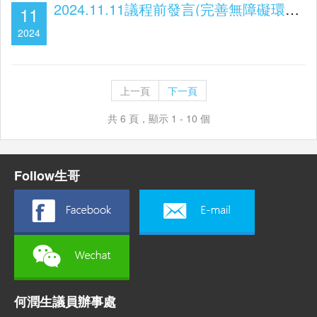
2024.11.11議程前發言(完善無障礙環境 適時調升殘疾及照顧者津貼)
11
2024
上一頁
下一頁
共 6 頁，顯示 1 - 10 個
Follow生哥
何潤生議員辦事處