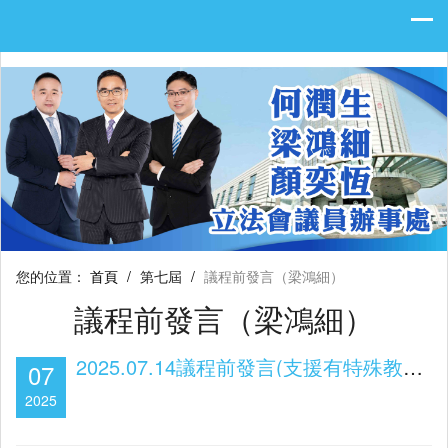
您的位置：
首頁
/
第七屆
/
議程前發言（梁鴻細）
議程前發言（梁鴻細）
2025.07.14議程前發言(支援有特殊教育需要之青年就業 締造公平和諧的學習及就業氛圍)
07
2025