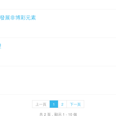
博企發展非博彩元素
理
上一頁
1
2
下一頁
共 2 頁，顯示 1 - 10 個