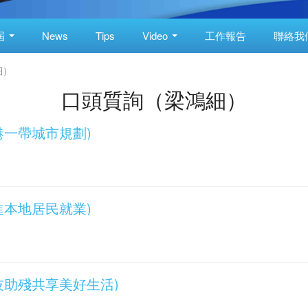
屆
News
Tips
Video
工作報告
聯絡我
細）
口頭質詢（梁鴻細）
(內港一帶城市規劃)
(促進本地居民就業)
(科技助殘共享美好生活)