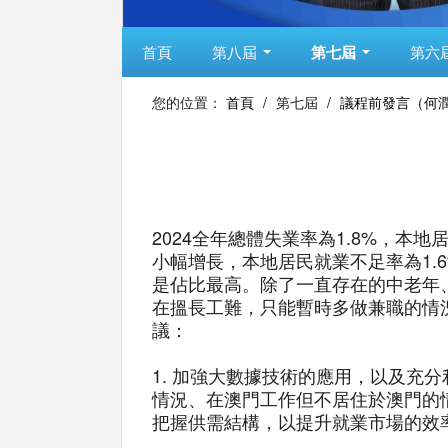
首頁
第八屆
第七屆
第六
您的位置：
首頁
/
第七屆
/
議程前發言（何
2024全年總體失業率為1.8%，本地
小幅增長，本地居民就業不足率為1.6
是佔比最高。除了一直存在的中老年
在搵長工難，只能暫時多做兼職的情
議：
1. 加強大數據技術的應用，以及充
情況、在澳門工作但不居住於澳門的
把握供需結構，以提升就業市場的效