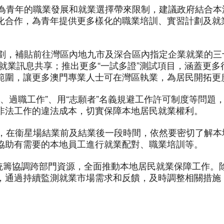
，為青年的職業發展和就業選擇帶來限制，建議政府結合本澳
化合作，為青年提供更多樣化的職業培訓、實習計劃及就
業計劃，補貼前往灣區內地九市及深合區內指定企業就業的
就業訊息共享；推出更多“一試多證”測試項目，涵蓋更
範圍，讓更多澳門專業人士可在灣區執業，為居民開拓更
過界、過職工作”、用“志願者”名義規避工作許可制度等問
非法工作的違法成本，切實保障本地居民就業權利。
溝通，在衞星場結業前及結業後一段時間，依然要密切了解
協助有需要的本地員工進行就業配對、職業培訓等。
”，統籌協調跨部門資源，全面推動本地居民就業保障工作
，通過持續監測就業市場需求和反饋，及時調整相關措施