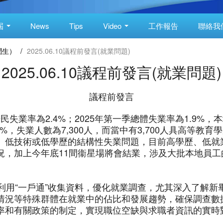
屆
News
Tips
Video
工作報告
聯絡我
潤生）
/
2025.06.10議程前發言(就業問題)
2025.06.10議程前發言(就業問題)
議程前發言
居民失業率為2.4%；2025年第一季總體失業率為1.9%
%，失業人數為7,300人，而當中有3,700人具高等教育
、低技術或低學歷的結構性失業問題，目前高學歷、低就
況，加上今年底11間衞星場將會結業，涉及大批本地員
分利用“一戶通”收集資料，優化就業調查，尤其深入了解
情況等特殊群體在就業中的佔比和發展趨勢，確保調查數
率和有關政策的制定，實現職位空缺與求職者資訊的實時