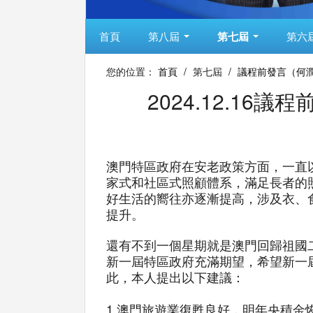
首頁
第八屆
第七屆
第六
您的位置：
首頁
/
第七屆
/
議程前發言（何
2024.12.1
澳門特區政府在安老政策方面，一直
家式和社區式照顧體系，滿足長者的
好生活的嚮往亦逐漸提高，涉及衣、
提升。
還有不到一個星期就是澳門回歸祖國
新一屆特區政府充滿期望，希望新一
此，本人提出以下建議：
1.澳門旅遊業復甦良好，明年央積