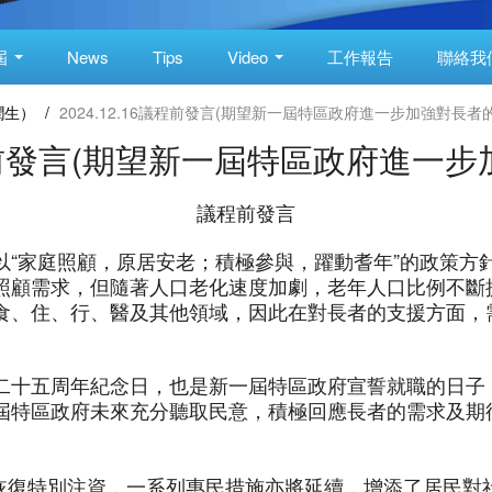
屆
News
Tips
Video
工作報告
聯絡我
潤生）
/
2024.12.16議程前發言(期望新一屆特區政府進一步加強對長者
6議程前發言(期望新一屆特區政府進一
議程前發言
以“家庭照顧，原居安老；積極參與，躍動耆年”的政策方
照顧需求，但隨著人口老化速度加劇，老年人口比例不斷
食、住、行、醫及其他領域，因此在對長者的支援方面，
二十五周年紀念日，也是新一屆特區政府宣誓就職的日子
屆特區政府未來充分聽取民意，積極回應長者的需求及期
金恢復特別注資，一系列惠民措施亦將延續，增添了居民對