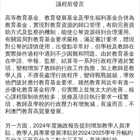
議程前發言
高等教育基金、教育發展基金及學生福利基金合併為
教育基金，實現對教育資源的歸口管理，有助完善資
助方式及監察的機制，能使公帑資源得到合理運用。
有關當局對教育基金要求嚴格，滿足審計要求，體現
對公帑的謹慎使用，出發點非常好，但學校及教師在
實際操作過程中遇到不少困難和問題。由於教育基金
在申請、申報、監察、結算等一系列行政程序過於繁
瑣，變相增加了教師的行政工作負擔，加上教師是教
學人員，不擅長處理行政程序，變得戰戰兢兢，導致
他們疲於應付教育基金要求。雖然教青局近年有進一
步優化教育基金程序，但實際上並無太大的改善，核
心課程限制依然較多，規條及項目執行要求一樣繁
瑣，教師及學校的行政壓力有增無減，長遠而言，不
利澳門教育高質量發展。
另一方面，2024年度施政報告提到增加教學人員津
貼，教學人員專業發展津貼於2024/2025學年升幅約
百分之三至百分之二點六三不等；直接津貼於