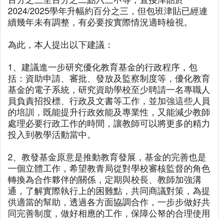
2024/2025學年升幅約百分之三，但包班津貼已經連
續幾年未有調整，有必要按實際情況適時檢視。
為此，本人提出以下建議：
1、建議進一步研究優化教育基金的行政程序，包
括：資助申請、審批、發放及監察制度等，優化教育
基金的電子系統，研究資助學校至少聘請一名專職人
員負責招投標、行政及文書等工作，並加強這些人員
的培訓，既能提升行政效能及專業性，又能減少教師
處理必要行政工作的時間，讓教師可以將更多的精力
投入到教學活動當中。
2、教發基金原意是推動教育發展，基金的完善也是
一個立體工作，希望教青局從對學校審核監督的角色
轉換為合作夥伴的關係，定期與校長、教師加強溝
通，了解實際執行上的困難點，共同商議對策，為提
供適當的幫助，透過各方面協調合作，一步步做好共
同完善制度，做好相應的工作，保障公帑的合理使用