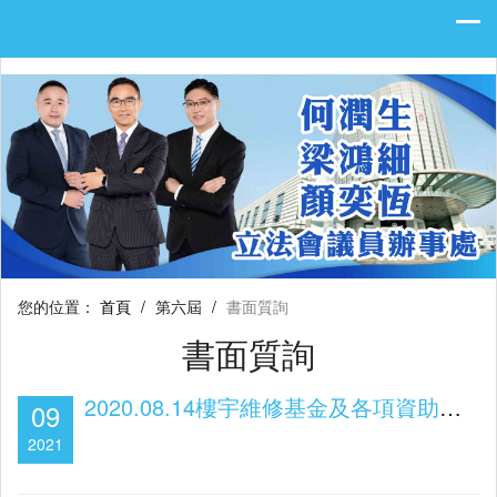
您的位置：
首頁
/
第六屆
/
書面質詢
書面質詢
2020.08.14樓宇維修基金及各項資助計劃
09
2021