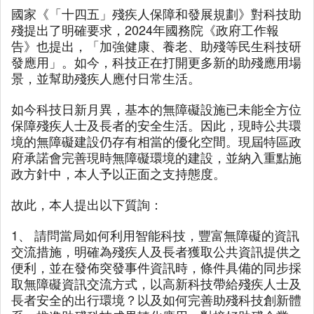
國家《「十四五」殘疾人保障和發展規劃》對科技助
殘提出了明確要求，2024年國務院《政府工作報
告》也提出，「加強健康、養老、助殘等民生科技研
發應用」。如今，科技正在打開更多新的助殘應用場
景，並幫助殘疾人應付日常生活。
如今科技日新月異，基本的無障礙設施已未能全方位
保障殘疾人士及長者的安全生活。因此，現時公共環
境的無障礙建設仍存有相當的優化空間。現屆特區政
府承諾會完善現時無障礙環境的建設，並納入重點施
政方針中，本人予以正面之支持態度。
故此，本人提出以下質詢：
1、 請問當局如何利用智能科技，豐富無障礙的資訊
交流措施，明確為殘疾人及長者獲取公共資訊提供之
便利，並在發佈突發事件資訊時，條件具備的同步採
取無障礙資訊交流方式，以高新科技帶給殘疾人士及
長者安全的出行環境？以及如何完善助殘科技創新體