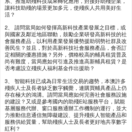
系、推進助殘科技成果轉化應用，對接好助殘企業，
讓科技助殘的場景更加多元，使殘疾人共用美好生
活？
2、 請問當局如何發揮高新科技產業發展之目標，或
與國家及鄰近地區聯動，鼓勵企業研發高新科技的社
會服務產品，以利用產業發展優勢援助弱勢社群及改
善民生？並且，對於高新科技社會服務產品，會否訂
定相關的優惠措施？另外，價格較高的輔具租賃普及
尚有難度，當局應如何引進及推進高新輔具租賃？是
否考慮設立殘疾人福利基金作出援助？
3、 智能科技已成為日常生活交易的趨勢，本澳許多
殘疾人士及長者缺乏數字觸覺，連購買輔具產品上仍
存在極大的鴻溝。請問當局應如何完善社會服務設施
的建設？又或是參考國內的助殘E站服務平台，賦能
基層服務代辦、窗口服務通辦工作機制的運行，並大
力推動信息通信無障礙建設、提升殘疾人智能產品和
服務供給質量，幫助殘疾人士及長者更好地共享數字
紅利？