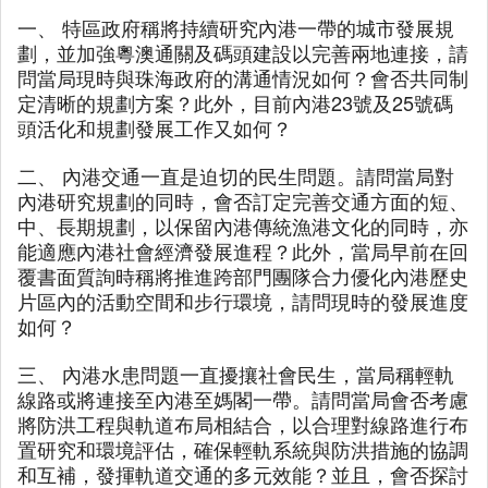
一、 特區政府稱將持續研究內港一帶的城市發展規
劃，並加強粵澳通關及碼頭建設以完善兩地連接，請
問當局現時與珠海政府的溝通情況如何？會否共同制
定清晰的規劃方案？此外，目前內港23號及25號碼
頭活化和規劃發展工作又如何？
二、 內港交通一直是迫切的民生問題。請問當局對
內港研究規劃的同時，會否訂定完善交通方面的短、
中、長期規劃，以保留內港傳統漁港文化的同時，亦
能適應內港社會經濟發展進程？此外，當局早前在回
覆書面質詢時稱將推進跨部門團隊合力優化內港歷史
片區內的活動空間和步行環境，請問現時的發展進度
如何？
三、 內港水患問題一直擾攘社會民生，當局稱輕軌
線路或將連接至內港至媽閣一帶。請問當局會否考慮
將防洪工程與軌道布局相結合，以合理對線路進行布
置研究和環境評估，確保輕軌系統與防洪措施的協調
和互補，發揮軌道交通的多元效能？並且，會否探討