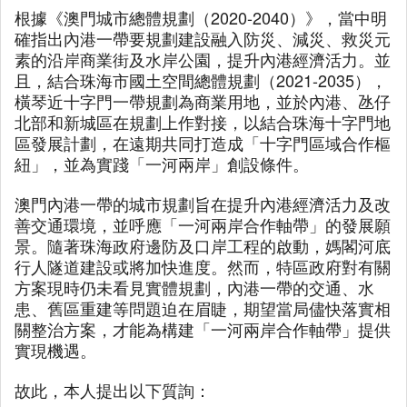
根據《澳門城市總體規劃（2020-2040）》，當中明
確指出內港一帶要規劃建設融入防災、減災、救災元
素的沿岸商業街及水岸公園，提升內港經濟活力。並
且，結合珠海市國土空間總體規劃（2021-2035），
橫琴近十字門一帶規劃為商業用地，並於內港、氹仔
北部和新城區在規劃上作對接，以結合珠海十字門地
區發展計劃，在遠期共同打造成「十字門區域合作樞
紐」，並為實踐「一河兩岸」創設條件。
澳門內港一帶的城市規劃旨在提升內港經濟活力及改
善交通環境，並呼應「一河兩岸合作軸帶」的發展願
景。隨著珠海政府邊防及口岸工程的啟動，媽閣河底
行人隧道建設或將加快進度。然而，特區政府對有關
方案現時仍未看見實體規劃，內港一帶的交通、水
患、舊區重建等問題迫在眉睫，期望當局儘快落實相
關整治方案，才能為構建「一河兩岸合作軸帶」提供
實現機遇。
故此，本人提出以下質詢：