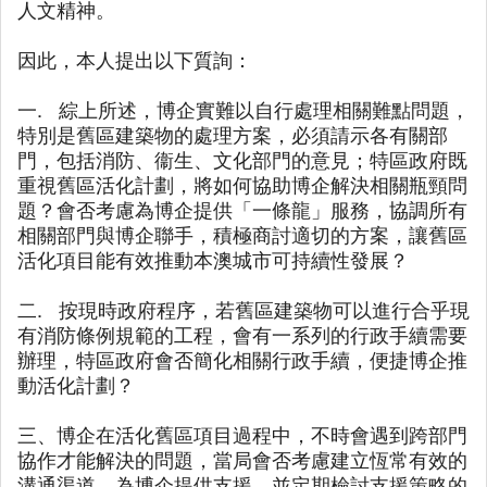
人文精神。
因此，本人提出以下質詢：
一. 綜上所述，博企實難以自行處理相關難點問題，
特別是舊區建築物的處理方案，必須請示各有關部
門，包括消防、衞生、文化部門的意見；特區政府既
重視舊區活化計劃，將如何協助博企解決相關瓶頸問
題？會否考慮為博企提供「一條龍」服務，協調所有
相關部門與博企聯手，積極商討適切的方案，讓舊區
活化項目能有效推動本澳城市可持續性發展？
二. 按現時政府程序，若舊區建築物可以進行合乎現
有消防條例規範的工程，會有一系列的行政手續需要
辦理，特區政府會否簡化相關行政手續，便捷博企推
動活化計劃？
三、博企在活化舊區項目過程中，不時會遇到跨部門
協作才能解決的問題，當局會否考慮建立恆常有效的
溝通渠道，為博企提供支援，並定期檢討支援策略的