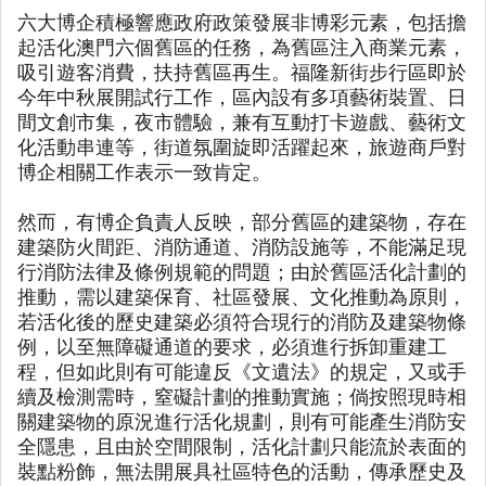
六大博企積極響應政府政策發展非博彩元素，包括擔
起活化澳門六個舊區的任務，為舊區注入商業元素，
吸引遊客消費，扶持舊區再生。福隆新街步行區即於
今年中秋展開試行工作，區內設有多項藝術裝置、日
間文創市集，夜市體驗，兼有互動打卡遊戲、藝術文
化活動串連等，街道氛圍旋即活躍起來，旅遊商戶對
博企相關工作表示一致肯定。
然而，有博企負責人反映，部分舊區的建築物，存在
建築防火間距、消防通道、消防設施等，不能滿足現
行消防法律及條例規範的問題；由於舊區活化計劃的
推動，需以建築保育、社區發展、文化推動為原則，
若活化後的歷史建築必須符合現行的消防及建築物條
例，以至無障礙通道的要求，必須進行拆卸重建工
程，但如此則有可能違反《文遺法》的規定，又或手
續及檢測需時，窒礙計劃的推動實施；倘按照現時相
關建築物的原況進行活化規劃，則有可能產生消防安
全隱患，且由於空間限制，活化計劃只能流於表面的
裝點粉飾，無法開展具社區特色的活動，傳承歷史及