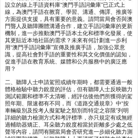
設立的線上手語資料庫“澳門手語詞彙庫”已正式上
線，為澳門手語在教育、學習、溝通、傳譯、推廣等
方面提供支援，具有重要的意義。請問當局會否與澳
門聾人及聽障團體溝通合作，建立手語詞彙庫的更新
機制，進一步推動澳門手語本土化和標準化發展，使
其更貼近本地社區的需求？未來有何計劃進一步利
用“澳門手語詞彙庫”宣傳及推廣手語，加強公眾意
識，提高社會對手語的重要性和其文化價值的認知，
促進手語在教育系統、媒體和公共服務中的廣泛應
用？
二、聽障人士申請駕照或續年期時，都需要通過一般
體格檢驗中聽力銳度的評估，但有聽障人士反映聽力
測試範圍和標準不太清晰，經評估後他們所獲得的駕
照年期、限速都有不同，而《道路交通規章》中“按
車輛級別及投考人擬駕駛之類別而特定之容限”列明
詳細的聽力檢測方式和考評標準，亦只規定有或無經
過輔助器矯正、耳朵聽力銳度相當於距離多少處之低
聲等內容，請問有關當局會否研究進一步細化聽力測