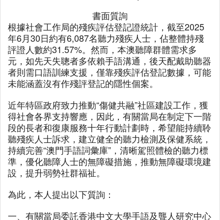
書面質詢
根據社會工作局的殘疾評估登記證統計，截至2025
年6月30日約有6,087名聽力殘疾人士，佔整體持殘
評證人數約31.57%。然而，本澳聽障群體需求多
元，如先天失聰者多依賴手語溝通，後天配戴助聽器
者則需口語訓練支援，僅靠殘疾評估登記數據，可能
未能涵蓋沒有作殘評登記的隱性個案。
近年特區政府致力推動“傷健共融”社區建設工作，獲
得社會各界支持響應，因此，有關當局在制定下一階
段的長者和復康服務十年行動計劃時，希望能持續聆
聽殘疾人士訴求，建立健全的聽力檢測及保健系統，
持續完善“澳門手語詞彙庫”，清晰駕照體檢的聽力標
準，優化聽障人士的無障礙措施，推動無障礙環境建
設，提升弱勢社群福祉。
為此，本人提出以下質詢：
一、有關當局委託香港中文大學手語及聾人研究中心