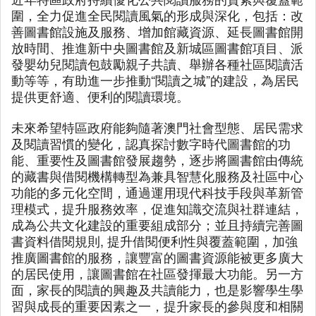
圍，全力促進全民閱讀風氣的形成與深化，包括：改
善圖書館設施及服務、增加館藏資源、延長圖書館開
放時間、推進新中央圖書館及新城區圖書館項目、派
發嬰幼兒閱讀包鼓勵親子共讀、舉辦各種社區閱讀活
動等等，有助進一步推動“閱讀之城”的建設，為居民
提供更舒適、便利的閱讀環境。
未來希望特區政府能夠隨著澳門社會型態、居民需求
及閱讀習慣的變化，認真探討數字時代圖書館的功
能、重要性及圖書館發展趨勢，逐步將圖書館由傳統
的藏書與借閱機構轉型為兼具智慧化服務及社區中心
功能的多元化空間，通過運用現代科技手段與革新管
理模式，提升服務效率，促進知識交流與社群連結，
成為公共文化建設的重要組成部分；並且持續完善圖
書資料借閱規則, 提升借閱便利性與覆蓋範圍，加強
推廣圖書館的服務，讓豐富的圖書資源能被更多廣大
的居民使用，讓圖書館在社區發揮最大功能。另一方
面，家長的閱讀的興趣及共讀能力，也是影響學生學
習與成長的重要因素之一，提升家長的參與度和相關