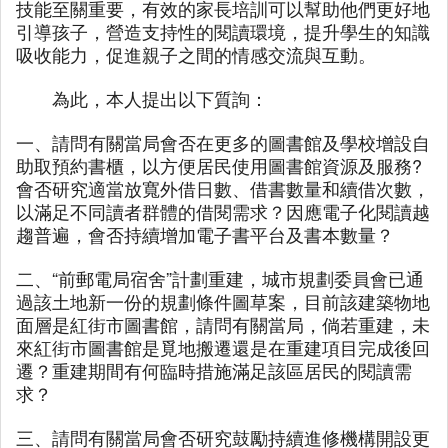
技能至關重要，有效的家長培訓可以幫助他們更好地
引導孩子，營造支持性的閱讀環境，提升學生的知識
吸收能力，促進親子之間的情感交流與互動。
為此，本人提出以下質詢：
一、請問有關當局會否在更多的圖書館及學校增設自
助取預約書櫃，以方便居民使用圖書館資源及服務?
會否研究適當放寬外借日數、借書數量和續借次數，
以滿足不同讀者群體的借閱需求？因應電子化閱讀越
趨普遍，會否持續增加電子書平台及書本數量？
二、“前郵電局宿舍”計劃重建，城市規劃委員會已通
過該土地新一份的規劃條件圖草案，目前該建築物地
面層是紅街市圖書館，請問有關當局，倘若重建，未
來紅街市圖書館是覓地搬遷還是在重建項目完成後回
遷？重建期間有何臨時措施滿足該區居民的閱讀需
求？
三、請問有關當局會否研究鼓勵持續進修機構開設更