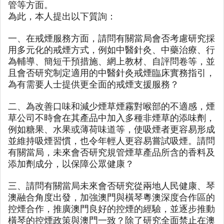
管等方面。
為此，本人提出以下質詢：
一、在戒煙服務方面，請問有關當局會否考慮研究採
用多元化的戒煙方式，例如中醫針灸、中藥治療、行
為輔導、簡短干預措施、網上教材、自評問卷等，並
且會否研究制定適用的中醫針灸戒煙臨床實務指引，
為有需要人士提供更全面的戒煙支援服務？
二、為改善口味和減少煙草煙霧對喉部的不適感，煙
草公司不時會在其產品中加入多種非煙草的添味劑，
例如糖果、水果或薄荷味道等，使吸煙者更容易形成
並維持吸煙習慣，也令年輕人更容易嘗試吸煙。請問
有關當局，未來會否研究規管煙草產品所含的香料及
添加劑成分，以保障公眾健康？
三、請問有關當局未來會否研究從兩地人民健康、琴
澳融合角度出發，加強澳門與橫琴粵澳深度合作區的
控煙合作，推廣澳門良好的控煙的經驗，並逐步推動
橫琴的控煙政策與澳門一致？除了研究全面禁止在澳