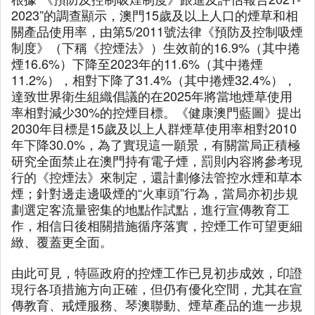
2023”的調查顯示，澳門15歲及以上人口的煙草和相
關產品使用率，由第5/2011號法律《預防及控制吸煙
制度》（下稱《控煙法》）生效前的16.9%（其中捲
煙16.6%）下降至2023年的11.6%（其中捲煙
11.2%），相對下降了31.4%（其中捲煙32.4%），
達致世界衛生組織倡議的在2025年將當地煙草使用
率相對減少30%的控煙目標。《健康澳門藍圖》提出
2030年目標是15歲及以上人群煙草使用率相對2010
年下降30.0%，為了實現這一願景，有關當局正積極
研究全面禁止在澳門持有電子煙，罰則内容將參考現
行的《控煙法》來制定，還計劃修法管控水煙和草本
煙；針對邊走邊吸煙的“火車頭”行為，當局亦初步規
劃選定客流量密集的地點作試點，進行宣傳教育工
作，相信日後相關措施循序落實，控煙工作可望更細
緻、覆蓋更全面。
由此可見，特區政府的控煙工作已見初步成效，印證
現行各項措施方向正確，但仍有優化空間，尤其在宣
傳教育、戒煙服務、琴澳聯動、煙草產品的進一步規