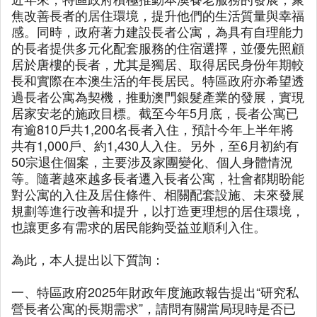
焦改善長者的居住環境，提升他們的生活質量與幸福
感。同時，政府著力建設長者公寓，為具有自理能力
的長者提供多元化配套服務的住宿選擇，並優先照顧
居於唐樓的長者，尤其是獨居、取得居民身份年期較
長和實際在本澳生活的年長居民。特區政府亦希望透
過長者公寓為契機，推動澳門銀髮產業的發展，實現
居家安老的施政目標。截至今年5月底，長者公寓已
有逾810戶共1,200名長者入住，預計今年上半年將
共有1,000戶、約1,430人入住。另外，至6月初約有
50宗退住個案，主要涉及家團變化、個人身體情況
等。隨著越來越多長者遷入長者公寓，社會都期盼能
對公寓的入住及居住條件、相關配套設施、未來發展
規劃等進行改善和提升，以打造更理想的居住環境，
也讓更多有需求的居民能夠受益並順利入住。
為此，本人提出以下質詢：
一、特區政府2025年財政年度施政報告提出“研究私
營長者公寓的長期需求”，請問有關當局現時是否已