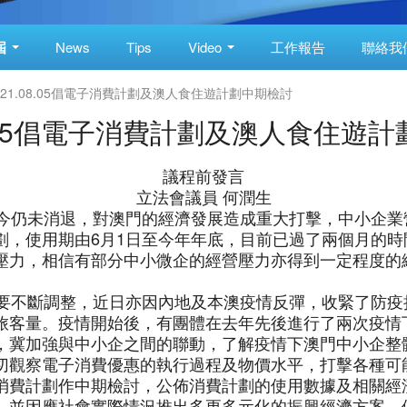
屆
News
Tips
Video
工作報告
聯絡我
021.08.05倡電子消費計劃及澳人食住遊計劃中期檢討
08.05倡電子消費計劃及澳人食住遊
議程前發言
立法會議員 何潤生
仍未消退，對澳門的經濟發展造成重大打擊，中小企業
劃，使用期由6月1日至今年年底，目前已過了兩個月的
壓力，相信有部分中小微企的經營壓力亦得到一定程度的
不斷調整，近日亦因內地及本澳疫情反彈，收緊了防疫
旅客量。疫情開始後，有團體在去年先後進行了兩次疫情
，冀加強與中小企之間的聯動，了解疫情下澳門中小企整
切觀察電子消費優惠的執行過程及物價水平，打擊各種可
消費計劃作中期檢討，公佈消費計劃的使用數據及相關經
，並因應社會實際情況推出多更多元化的振興經濟方案，