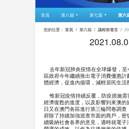
首頁
第八屆
第七屆
第六
您的位置：
首頁
/
第六屆
/
議程前發言
/
2
2021.
去年新冠肺炎疫情在全球爆發，至今
區政府今年繼續推出電子消費優惠計
體經濟，促進內循環，減輕居民生活
惟新冠疫情持續反覆，防疫措施需要
經濟復甦的進度，以及影響到來澳的
日又在澳門各區進行第三輪問卷調查
府除了持續加強巡查市面的商戶，密
續吸納社會各界的意見，適時就電子
營運的成效，以作為往後施政的依據