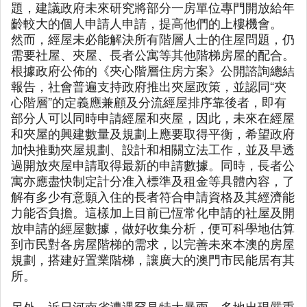
題，建議政府未來研究將部分一房單位專門開放給年
齡較大的個人申請人申請，提高他們的上樓機會。
然而，經屋未必能解決所有階層人士的住屋問題，仍
需要社屋、夾屋、長者公寓等其他階梯房屋的配合。
根據政府公佈的《夾心階層住房方案》公開諮詢總結
報告，社會普遍支持政府推出夾屋政策，並認同“夾
心階層”的定義應兼顧及分流經屋排序靠後者，即有
部分人可以同時申請經屋和夾屋，因此，未來在經屋
和夾屋的興建數量及規劃上應要取得平衡，希望政府
加快推動夾屋規劃、設計和相關立法工作，並及早透
過開放夾屋申請取得最新的申請數據。同時，長者公
寓亦應盡快制定計分准入標準及租金等具體內容，了
解有多少有意願入住的長者符合申請資格及其經濟能
力能否負擔。這樣加上目前已恆常化申請的社屋及開
放申請的經屋數據，做好收集分析，便可科學地估算
到市民對各房屋階梯的需求，以完善未來本澳的房屋
規劃，搭建好置業階梯，讓廣大的澳門市民能居有其
所。
另外，近日河南省遭遇罕見特大暴雨，多地出現嚴重