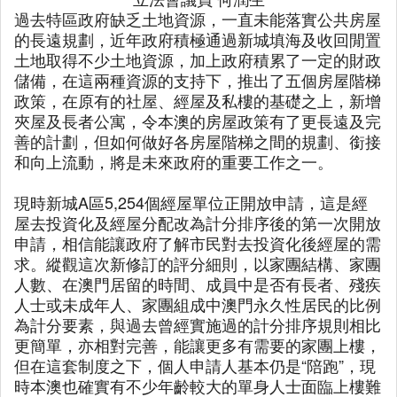
過去特區政府缺乏土地資源，一直未能落實公共房屋
的長遠規劃，近年政府積極通過新城填海及收回閒置
土地取得不少土地資源，加上政府積累了一定的財政
儲備，在這兩種資源的支持下，推出了五個房屋階梯
政策，在原有的社屋、經屋及私樓的基礎之上，新增
夾屋及長者公寓，令本澳的房屋政策有了更長遠及完
善的計劃，但如何做好各房屋階梯之間的規劃、銜接
和向上流動，將是未來政府的重要工作之一。
現時新城A區5,254個經屋單位正開放申請，這是經
屋去投資化及經屋分配改為計分排序後的第一次開放
申請，相信能讓政府了解市民對去投資化後經屋的需
求。縱觀這次新修訂的評分細則，以家團結構、家團
人數、在澳門居留的時間、成員中是否有長者、殘疾
人士或未成年人、家團組成中澳門永久性居民的比例
為計分要素，與過去曾經實施過的計分排序規則相比
更簡單，亦相對完善，能讓更多有需要的家團上樓，
但在這套制度之下，個人申請人基本仍是“陪跑”，現
時本澳也確實有不少年齡較大的單身人士面臨上樓難