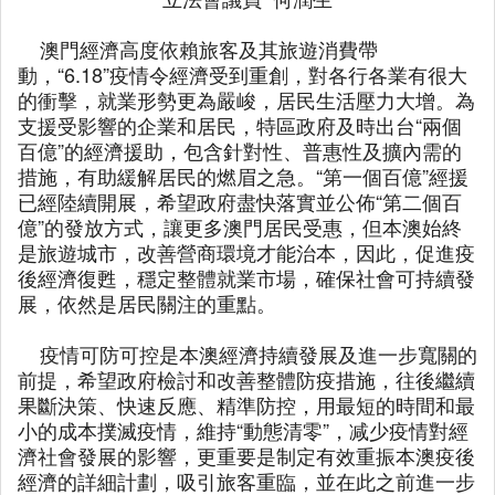
澳門經濟高度依賴旅客及其旅遊消費帶
動，“6.18”疫情令經濟受到重創，對各行各業有很大
的衝擊，就業形勢更為嚴峻，居民生活壓力大增。為
支援受影響的企業和居民，特區政府及時出台“兩個
百億”的經濟援助，包含針對性、普惠性及擴內需的
措施，有助緩解居民的燃眉之急。“第一個百億”經援
已經陸續開展，希望政府盡快落實並公佈“第二個百
億”的發放方式，讓更多澳門居民受惠，但本澳始終
是旅遊城市，改善營商環境才能治本，因此，促進疫
後經濟復甦，穩定整體就業市場，確保社會可持續發
展，依然是居民關注的重點。
疫情可防可控是本澳經濟持續發展及進一步寬關的
前提，希望政府檢討和改善整體防疫措施，往後繼續
果斷決策、快速反應、精準防控，用最短的時間和最
小的成本撲滅疫情，維持“動態清零”，减少疫情對經
濟社會發展的影響，更重要是制定有效重振本澳疫後
經濟的詳細計劃，吸引旅客重臨，並在此之前進一步