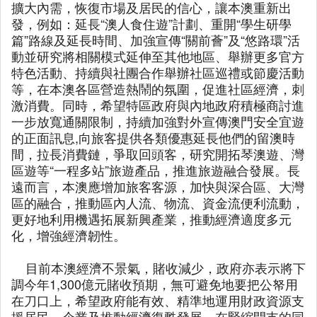
擴大內需，恢復市場及居民的信心，讓本澳重新出
發，例如：延長“澳人食住遊”計劃、重開“學生研學
篇”路線及延長時間、加強宣傳“關前薈”及“悠路環”活
動並研究將相關模式延伸至其他地區、舉辦更多官方
特色活動、持續與社團合作舉辦社區巡禮或節慶活動
等，在本澳各區營造熱鬧的氛圍，促進社區經濟，刺
激消費。同時，希望特區政府與內地政府積極商討進
一步放寬通關限制，持續加強對外宣傳澳門安全宜遊
的正面訊息,向旅客提供各類優惠延長他們的留澳時
間，拉長消費鏈，爭取回頭客，研究開拓琴澳遊、灣
區遊等“一程多站”旅遊產品，推進旅遊融合發展。長
遠而言，本澳應增加旅客客源，加快與深合區、大灣
區的融合，推動區內人流、物流、資金流便利流動，
更好地利用機遇拓展新興產業，推動經濟適度多元
化，增強經濟韌性。
目前本澳經濟不景氣，賭收減少，政府亦表示將下
調今年1,300億元賭收預期，無可避免地要把公帑用
在刀口上，希望政府能有效、精準地運用財政資源支
援居民、企業及推動經濟復甦發展，在緊縮開支的同