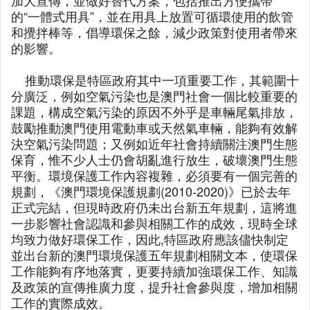
加大宣傳，並做好替代方案，包括推出方便攜帶
的“一體式用具”，並在用具上放置可循環使用的飲管
和攪拌棒等，倡導環保之餘，減少政策對使用者帶來
的影響。
推動環保是特區政府其中一項重要工作，其範圍十
分廣泛，例如空氣污染也是澳門社會一個比較重要的
課題，構成空氣污染的原因不外乎是車輛尾氣排放，
鼓勵推動澳門使用電動車或天然氣車輛，能夠有效解
決空氣污染問題；又例如近年社會持續關注澳門生態
保育，惟不少人士仍會胡亂進行放生，破壞澳門生態
平衡。環境保護工作內容複雜，必須要有一個完善的
規劃，《澳門環境保護規劃(2010-2020)》已於去年
正式完結，但現時政府仍未出台新五年規劃，這將進
一步影響社會認識和參與相關工作的成效，現時全球
均致力做好環保工作，因此,特區政府應該儘快制定
並出台新的澳門環境保護五年規劃相關文本，使環保
工作能夠有序地落實，更要持續加強環保工作、知識
及政策的宣傳推廣力度，提升社會參與度，增加相關
工作的實際成效。