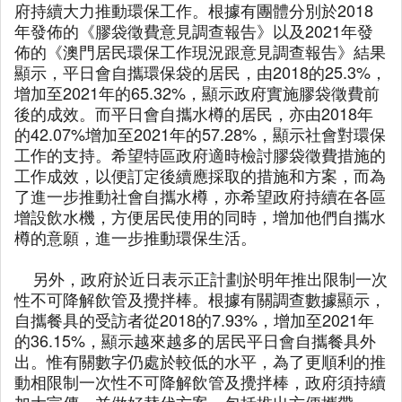
府持續大力推動環保工作。根據有團體分別於2018
年發佈的《膠袋徵費意見調查報告》以及2021年發
佈的《澳門居民環保工作現況跟意見調查報告》結果
顯示，平日會自攜環保袋的居民，由2018的25.3%，
增加至2021年的65.32%，顯示政府實施膠袋徵費前
後的成效。而平日會自攜水樽的居民，亦由2018年
的42.07%增加至2021年的57.28%，顯示社會對環保
工作的支持。希望特區政府適時檢討膠袋徵費措施的
工作成效，以便訂定後續應採取的措施和方案，而為
了進一步推動社會自攜水樽，亦希望政府持續在各區
增設飲水機，方便居民使用的同時，增加他們自攜水
樽的意願，進一步推動環保生活。
另外，政府於近日表示正計劃於明年推出限制一次
性不可降解飲管及攪拌棒。根據有關調查數據顯示，
自攜餐具的受訪者從2018的7.93%，增加至2021年
的36.15%，顯示越來越多的居民平日會自攜餐具外
出。惟有關數字仍處於較低的水平，為了更順利的推
動相限制一次性不可降解飲管及攪拌棒，政府須持續