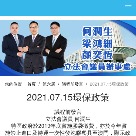
您的位置：
首頁
/
第六屆
/
議程前發言
/
2021.07.15環保政策
2021.07.15環保政策
議程前發言
立法會議員 何潤生
特區政府於2019年底實施膠袋徵費，亦於今年實
施禁止進口及轉運一次性發泡膠餐具至澳門，顯示政