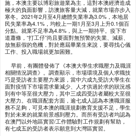
施，本澳主要以博彩旅遊業為主，這對本澳經濟造成
極大的負面影響，訪澳旅客量大減，就業市場亦步入
寒冬。2021年2月至4月總體失業率為3.0%，本地居
民失業率為4.1%，均較上一期1月至3月上升0.1個百
分點。就業不足率為4.8%，與上一期持平。疫下市
道蕭條，“打工仔”尚且要面對無預警的失業、減薪、
放無薪假的危機，對於應屆畢業生來說，要尋找心儀
工作、投入職場就更加困難。
早前，有團體發佈了《本澳大學生求職壓力及職涯
相關情況調查》。調查顯示，市場環境及個人求職技
巧是受訪者主要壓力來源，當中六成九受訪大學生在
面對疫情下市場需求量減少、人才供過於求的狀況感
到有中等至很大壓力，其中三成四受訪者屬較大至很
大壓力。在職涯配套方面，逾七成人認為本澳職涯服
務不足夠，可見本澳的職涯規劃教育支援不足，學生
對於未來的就業前景感到壓力。而所有受訪者均認為
在澳門以外地區實習/工作體驗對工作規劃有幫助，
有七成五的受訪者表示願意到大灣區實習。