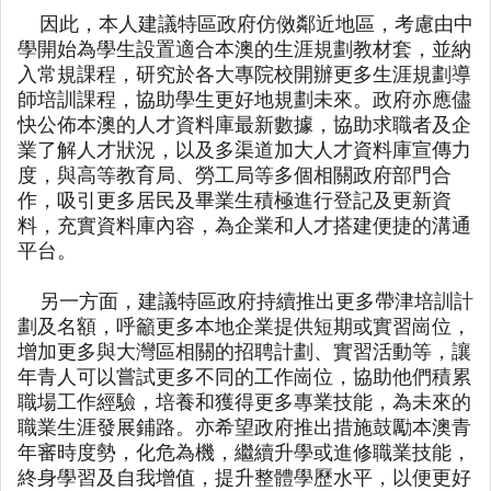
因此，本人建議特區政府仿傚鄰近地區，考慮由中
學開始為學生設置適合本澳的生涯規劃教材套，並納
入常規課程，研究於各大專院校開辦更多生涯規劃導
師培訓課程，協助學生更好地規劃未來。政府亦應儘
快公佈本澳的人才資料庫最新數據，協助求職者及企
業了解人才狀況，以及多渠道加大人才資料庫宣傳力
度，與高等教育局、勞工局等多個相關政府部門合
作，吸引更多居民及畢業生積極進行登記及更新資
料，充實資料庫內容，為企業和人才搭建便捷的溝通
平台。
另一方面，建議特區政府持續推出更多帶津培訓計
劃及名額，呼籲更多本地企業提供短期或實習崗位，
增加更多與大灣區相關的招聘計劃、實習活動等，讓
年青人可以嘗試更多不同的工作崗位，協助他們積累
職場工作經驗，培養和獲得更多專業技能，為未來的
職業生涯發展鋪路。亦希望政府推出措施鼓勵本澳青
年審時度勢，化危為機，繼續升學或進修職業技能，
終身學習及自我增值，提升整體學歷水平，以便更好