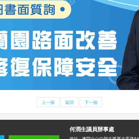
上一個
返回
下一個
何潤生議員辦事處
地址 : 澳門台山白朗古將軍大馬路64