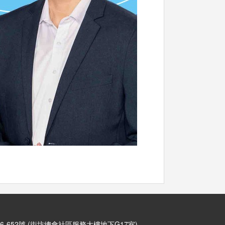
6-652號 (街坊總會社區服務大樓地下G17室)