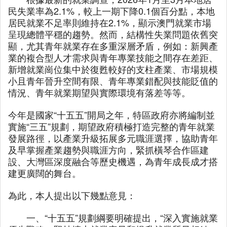
民失業率為2.1%，較上一期下降0.1個百分點，本地
居民就業不足率則維持在2.1%，顯示澳門就業市場
呈現總體平穩的趨勢。然而，結構性失業問題依舊突
顯，尤其青年就業存在多重深層矛盾，例如：新興產
業的複合型人才需求與青年專業技能之間存在差距、
新增就業崗位集中於復甦較好的支柱產業、市場規模
小且青年晉升空間有限、青年專業錯配與技能貶值的
情況、青年就業期望與實際環境有落差等等。
今年是國家“十五五”開局之年，特區政府亦將編制並
實施“三五”規劃，期望政府積極打造完整的青年就業
發展路徑，以產業升級拓展多元職涯選擇，協助青年
及早掌握產業趨勢與職涯方向，緊抓橫琴合作區建
設、大灣區深度融合等歷史機遇，為青年成長成才搭
建更廣闊的舞台。
為此，本人提出以下幾點意見：
一、“十五五”規劃綱要明確提出，“深入實施就業