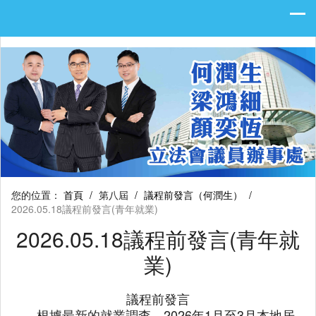
您的位置：
首頁
/
第八屆
/
議程前發言（何潤生）
/
2026.05.18議程前發言(青年就業)
2026.05.18議程前發言(青年就
業)
議程前發言
根據最新的就業調查，2026年1月至3月本地居