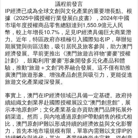
議程前發言
IP經濟已成為全球文創與文化產業的重要增長點。根
據《2025中國授權行業發展白皮書》，2024年中國
市場年度授權商品零售總額達到1,550.9億元人民
幣，較上年增長10.7%，足見IP經濟具備巨大商業潛
力。近年，特區政府亦積極引入國際知名IP，舉辦短
期展覽與街區活動，吸引居民及旅客參與，助力澳門
經濟發展。早前更推出《澳門旅遊吉祥物“麥麥”授權
計劃》，鼓勵利用“麥麥”形象開發多元化產品和體
驗，推動“旅遊＋文創”跨界融合發展。這不僅有助推
廣澳門旅遊形象、增強產品創意與吸引力，更能促進
旅遊文化產業縱深發展。
事實上，澳門在IP經濟領域已具備一定基礎。政府持
續組織文創業界赴國際授權展設立“澳門創意館”，展
示本地原創IP；文化產業基金亦資助澳門品牌拓展外
銷渠道。然而，與內地通過原創IP帶動銷售的模式相
比，澳門原創IP難以形成持續的經濟效益與文化影響
力，首先本地市場規模有限，單靠內需難以支撐IP的
持續孵化與迭代；其次，產業鏈條尚未完整，從創意