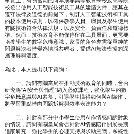
事實上，有關當局已向本澳非高等教育學校及高等院
校發出使用人工智能技術及工具的建議文件，讓其在
遵守法律及道德的前提下，制訂人工智能技術和工具
的校本使用準則，以確保教學人員、職員及學生使用
有關技術符合法律法規，以及安全、負責任和道德標
準。然而，技術教育不能僅停留在工具層面，更需要
培養學生的數字危機意識，家長的角色亦需從單純的
問題解決者轉變為情感共鳴者，提供AI無法模擬的深
層理解與溫度。
為此，本人提出以下質詢：
一、請問有關當局在推動技術教育的同時，會否
研究將“AI安全與倫理”納入必修課程，強化學生的數
字危機意識與AI素養，引導學生懂得如何與AI協作，
將學習重點轉向問題拆解與敘事表達能力？
二、針對有部分中小學生使用AI作情感傾訴對象
的情況，請問有關當局會否針對AI情感陪伴開展長期
追蹤研究，強化學生的心理支持與求助意識，系統性