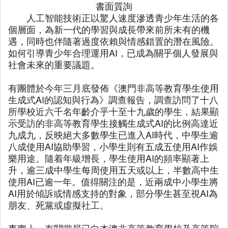
書面質詢
人工智能技術正以驚人速度滲透青少年生活的各
個層面，為新一代的學習與成長帶來前所未有的機
遇，同時也伴隨著過度依賴與情感錯置的潛在風險。
如何引導青少年合理運用AI，已成為關乎個人發展與
社會未來的重要議題。
有團體於今年三月底發佈《澳門非高等教育學生使用
生成式AI的認知與行為》調查報告，調查訪問了十八
所學校近六千名年齡介乎十至十九歲的學生，結果顯
示受訪的非高等教育學生接觸生成式AI的比例高達近
九成九，反映絕大多數學生已進入AI時代，中學生逾
八成使用AI協助學習，小學生則有五成五使用AI作娛
樂用途。隨着年級增長，學生使用AI的頻率顯著上
升，逾三成中學生每周使用五天或以上，半數高中生
使用AI已逾一年。值得關注的是，近兩成中小學生將
AI用於傾訴或情感支持的對象，部分學生甚至視AI為
朋友、死黨或虛擬社工。