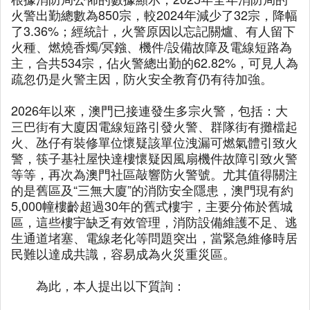
火警出勤總數為850宗，較2024年減少了32宗，降幅
了3.36%；經統計，火警原因以忘記關爐、有人留下
火種、燃燒香燭/冥鏹、機件/設備故障及電線短路為
主，合共534宗，佔火警總出勤的62.82%，可見人為
疏忽仍是火警主因，防火安全教育仍有待加強。
2026年以來，澳門已接連發生多宗火警，包括：大
三巴街有大廈因電線短路引發火警、群隊街有攤檔起
火、氹仔有裝修單位懷疑該單位洩漏可燃氣體引致火
警，筷子基社屋快達樓懷疑因風扇機件故障引致火警
等等，再次為澳門社區敲響防火警號。尤其值得關注
的是舊區及“三無大廈”的消防安全隱患，澳門現有約
5,000幢樓齡超過30年的舊式樓宇，主要分佈於舊城
區，這些樓宇缺乏有效管理，消防設備維護不足、逃
生通道堵塞、電線老化等問題突出，當緊急維修時居
民難以達成共識，容易成為火災重災區。
為此，本人提出以下質詢：