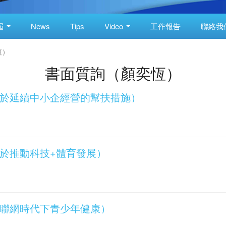
屆
News
Tips
Video
工作報告
聯絡我
恆）
書面質詢（顏奕恆）
詢（關於延續中小企經營的幫扶措施）
詢（關於推動科技+體育發展）
詢（互聯網時代下青少年健康）