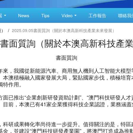
屆
News
Tips
Video
工作報告
聯絡我
恆）
/
2025.09.05書面質詢（關於本澳高新科技產業未來發展）
9.05書面質詢（關於本澳高新科技
書面質詢
年來，我國從新能源汽車、商用無人機到人工智能大模型
。本澳積極融入國家發展大局，緊貼國家步伐，積極培育
獨特作用。
面已推出“企業創新研發資助計劃”、“澳門科技研發人才
。目前，本澳已有41家企業獲得科技企業認證，業務涵
，科研成果轉化率尚待進一步提升。值得關注的是，特區
金，並建設“澳門科技研發產業園”，將澳門打造成為推