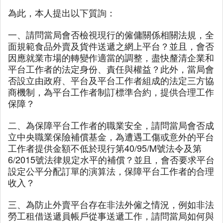
為此，本人提出以下質詢：
一、請問當局會否檢視現行的僱傭關係相關法規，全
面規範食品外賣及貨件送遞之網上平台？並且，會否
因應就業市場的轉變作適當的調整，盡快釐清企業和
平台工作者的法定身份、責任與權益？此外，當局會
否設立由政府、平台及平台工作者組成的法定三方協
商機制，為平台工作者制訂標準合約，提供合理工作
保障？
二、為保障平台工作者的職業安全，請問當局會否成
立中央職業保險補償基金，為遭遇工傷或意外的平台
工作者提供金額不低於現行第40/95/M號法令及第
6/2015號法律規定水平的補償？並且，會否要求平台
設定公平分配訂單的演算法，保障平台工作者的合理
收入？
三、為防止外賣平台存在非法外僱之情況，例如非法
勞工租借送遞員帳戶從事送遞工作，請問當局如何與