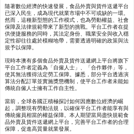
隨著數位經濟的快速發展，食品外賣與貨件送遞平台
已深入民生，成為現代就業市場中不可或缺的一環。
然而，這種新型態的工作模式，也為勞動權益、社會
保障及法律規範帶來了新型的挑戰。平台工作者在提
供便捷服務的同時，其法定身份、職業安全與收入穩
定性卻往往處於模糊地帶，需要透過明確的政策與法
規予以保障。
現時本澳有多個食品外賣及貨件送遞網上平台將旗下
平台工作者定義為「自僱人士」、「合作夥伴」等，
使其無法獲得法定勞工保障。據悉，部分平台透過演
算法分配訂單並實施獎懲機制，使平台工作者未能如
傳統自僱人士擁有工作自主性。
當前，全球各國正積極探討如何因應數位經濟的崛
起，調整現有勞動法規，以確保平台工作者能享有與
傳統僱員相當的權益保障。本人期望當局盡快規範食
品外賣及貨件送遞網上平台，完善平台工作者的合理
保障，促進高質量就業發展。