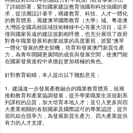
了詳細部署，緊扣國家建設教育強國和科技強國的要
求，從頂層設計著手，構建教育、科技、人才一體化
的教育體系，籌建澳琴國際教育（大學）城、粵港澳
大灣區全國高校區域技術轉移中心等重大項目，這不
僅與國家長遠的建設規劃相呼應，也充分展現了政府
對青年職業發展和創業就業的高度重視，抓緊“澳琴
一體化”發展的歷史契機，培育和發展澳門新質生產
力，為青年開闢更廣闊的成長與發展空間，使澳門能
在國家發展進程中承擔起更加積極的角色。
針對教育範疇，本人提出以下幾點意見：
1. 建議進一步發展產教融合的職業教育體系，統籌
推動教育和產業協調發展，提升學業職業生涯規劃系
列課程的品質，加大培育本地人才；並引入更多與四
大產業相關的各類國家及國際認可的專業認證，提升
居民綜合競爭力，為發展新質生產力、四大產業提供
有力的人才支撐。