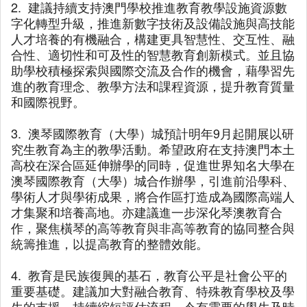
2. 建議持續支持澳門學校推進教育教學設施資源數
字化轉型升級，推進新數字技術及設備設施與高技能
人才培養的有機融合，構建更具智慧性、交互性、融
合性、適切性和可及性的智慧教育創新模式。並且協
助學校積極探索與國際交流及合作的機會，藉學習先
進的教育理念、教學方法和課程資源，提升教育質量
和國際視野。
3. 澳琴國際教育（大學）城預計明年9月起開展以研
究生教育為主的教學活動。希望政府在支持澳門本土
高校在深合區延伸辦學的同時，促進世界知名大學在
澳琴國際教育（大學）城合作辦學，引進前沿學科、
學術人才與學術成果，將合作區打造成為國際高端人
才集聚和培養高地。亦建議進一步深化琴澳教育合
作，聚焦橫琴的高等教育與非高等教育的協同整合與
統籌推進，以提高教育的整體效能。
4. 教育是民族復興的基石，教育公平是社會公平的
重要基礎。建議加大對融合教育、特殊教育學校及學
生的支援，持續縮短評估流程，令有需要的學生及時