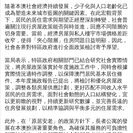
隨著本澳社會經濟持續發展，少子化與人口老齡化已
成為塑造未來城市藍圖的關鍵因素。在此宏觀背景
下，居民的居住需求與期望正經歷深刻轉變，社會普
遍關注現行房屋政策能否與時並進，回應不同階層的
切身需要。當前，經濟房屋與私人樓宇市場價格差距
收窄，使得「夾心階層」住房問題日益明顯，因此，
社會各界對特區政府進行全面政策檢討寄予厚望。
當局表示，特區政府相關部門已結合研究社會實際情
況，將房屋政策落實於年度施政工作中，同時會根據
實際情況適時作調整，以保障澳門居民基本居住條
件。本年度施政報告已提出，將檢討和優化房屋政
策，調整各類房屋供應計劃，更好匹配不同收入水平
居民的住房需求。面對社會動態的人口結構變化，宜
以更前瞻的視野，持續更新研究數據，並完善長遠的
住房發展規劃，以精準協調與平衡多元的住屋需求。
此外，在「原居安老」的政策方針下，長者公寓的發
展在本澳扮演著重要角色。為確保其服務的可負擔性