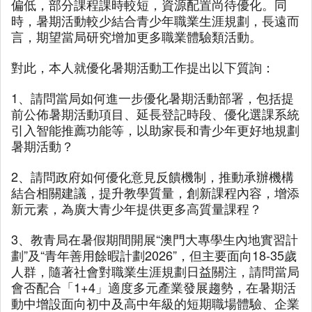
偏低，部分課程課時較短，資源配置尚待優化。同
時，暑期活動較少結合青少年職業生涯規劃，長遠而
言，期望當局研究增加更多職業體驗類活動。
對此，本人就優化暑期活動工作提出以下質詢：
1、請問當局如何進一步優化暑期活動部署，包括提
前公佈暑期活動項目、延長登記時段、優化選課系統
引入智能推薦功能等，以助家長和青少年更好地規劃
暑期活動？
2、請問政府如何優化意見反饋機制，推動承辦機構
結合相關建議，提升教學質量，創新課程內容，增添
新元素，為廣大青少年提供更多高質量課程？
3、教青局在暑假期間開展“澳門大專學生內地實習計
劃”及“青年善用餘暇計劃2026”，但主要面向18-35歲
人群，隨著社會對職業生涯規劃日益關注，請問當局
會否配合「1+4」適度多元產業發展趨勢，在暑期活
動中增設面向初中及高中年級的短期職場體驗、企業