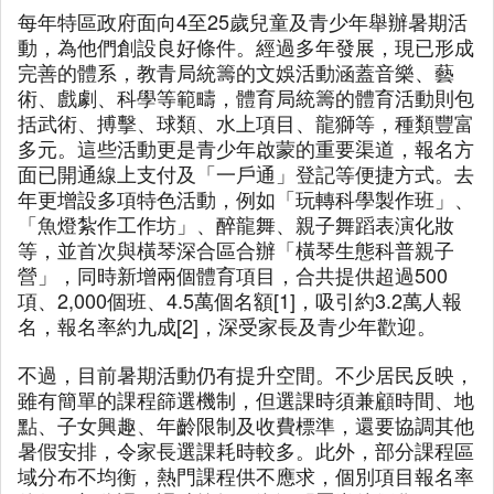
每年特區政府面向4至25歲兒童及青少年舉辦暑期活
動，為他們創設良好條件。經過多年發展，現已形成
完善的體系，教青局統籌的文娛活動涵蓋音樂、藝
術、戲劇、科學等範疇，體育局統籌的體育活動則包
括武術、搏擊、球類、水上項目、龍獅等，種類豐富
多元。這些活動更是青少年啟蒙的重要渠道，報名方
面已開通線上支付及「一戶通」登記等便捷方式。去
年更增設多項特色活動，例如「玩轉科學製作班」、
「魚燈紮作工作坊」、醉龍舞、親子舞蹈表演化妝
等，並首次與橫琴深合區合辦「橫琴生態科普親子
營」，同時新增兩個體育項目，合共提供超過500
項、2,000個班、4.5萬個名額[1]，吸引約3.2萬人報
名，報名率約九成[2]，深受家長及青少年歡迎。
不過，目前暑期活動仍有提升空間。不少居民反映，
雖有簡單的課程篩選機制，但選課時須兼顧時間、地
點、子女興趣、年齡限制及收費標準，還要協調其他
暑假安排，令家長選課耗時較多。此外，部分課程區
域分布不均衡，熱門課程供不應求，個別項目報名率