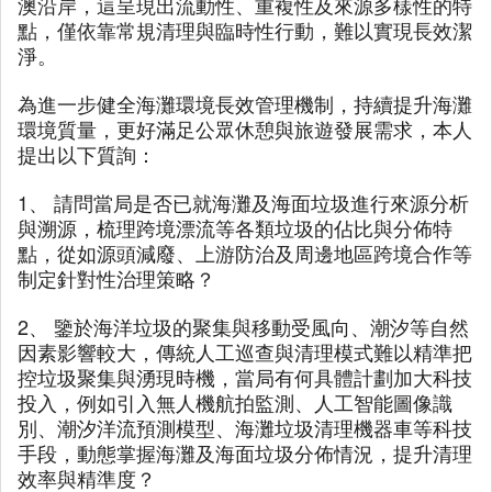
澳沿岸，這呈現出流動性、重複性及來源多樣性的特
點，僅依靠常規清理與臨時性行動，難以實現長效潔
淨。
為進一步健全海灘環境長效管理機制，持續提升海灘
環境質量，更好滿足公眾休憩與旅遊發展需求，本人
提出以下質詢：
1、 請問當局是否已就海灘及海面垃圾進行來源分析
與溯源，梳理跨境漂流等各類垃圾的佔比與分佈特
點，從如源頭減廢、上游防治及周邊地區跨境合作等
制定針對性治理策略？
2、 鑒於海洋垃圾的聚集與移動受風向、潮汐等自然
因素影響較大，傳統人工巡查與清理模式難以精準把
控垃圾聚集與湧現時機，當局有何具體計劃加大科技
投入，例如引入無人機航拍監測、人工智能圖像識
別、潮汐洋流預測模型、海灘垃圾清理機器車等科技
手段，動態掌握海灘及海面垃圾分佈情況，提升清理
效率與精準度？