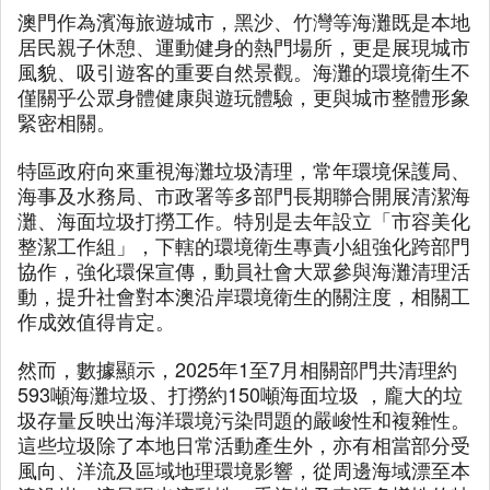
澳門作為濱海旅遊城市，黑沙、竹灣等海灘既是本地
居民親子休憩、運動健身的熱門場所，更是展現城市
風貌、吸引遊客的重要自然景觀。海灘的環境衛生不
僅關乎公眾身體健康與遊玩體驗，更與城市整體形象
緊密相關。
特區政府向來重視海灘垃圾清理，常年環境保護局、
海事及水務局、市政署等多部門長期聯合開展清潔海
灘、海面垃圾打撈工作。特別是去年設立「市容美化
整潔工作組」，下轄的環境衛生專責小組強化跨部門
協作，強化環保宣傳，動員社會大眾參與海灘清理活
動，提升社會對本澳沿岸環境衛生的關注度，相關工
作成效值得肯定。
然而，數據顯示，2025年1至7月相關部門共清理約
593噸海灘垃圾、打撈約150噸海面垃圾 ，龐大的垃
圾存量反映出海洋環境污染問題的嚴峻性和複雜性。
這些垃圾除了本地日常活動產生外，亦有相當部分受
風向、洋流及區域地理環境影響，從周邊海域漂至本