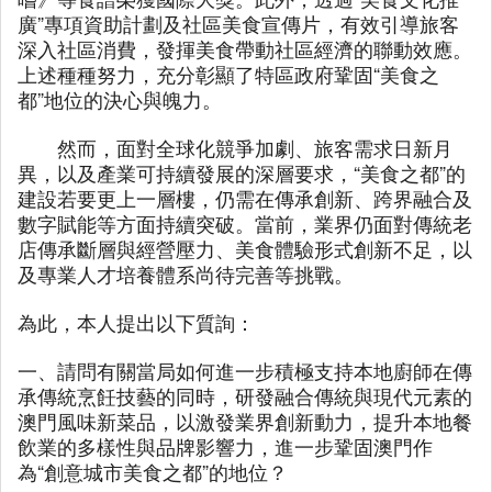
廣”專項資助計劃及社區美食宣傳片，有效引導旅客
深入社區消費，發揮美食帶動社區經濟的聯動效應。
上述種種努力，充分彰顯了特區政府鞏固“美食之
都”地位的決心與魄力。
然而，面對全球化競爭加劇、旅客需求日新月
異，以及產業可持續發展的深層要求，“美食之都”的
建設若要更上一層樓，仍需在傳承創新、跨界融合及
數字賦能等方面持續突破。當前，業界仍面對傳統老
店傳承斷層與經營壓力、美食體驗形式創新不足，以
及專業人才培養體系尚待完善等挑戰。
為此，本人提出以下質詢：
一、請問有關當局如何進一步積極支持本地廚師在傳
承傳統烹飪技藝的同時，研發融合傳統與現代元素的
澳門風味新菜品，以激發業界創新動力，提升本地餐
飲業的多樣性與品牌影響力，進一步鞏固澳門作
為“創意城市美食之都”的地位？