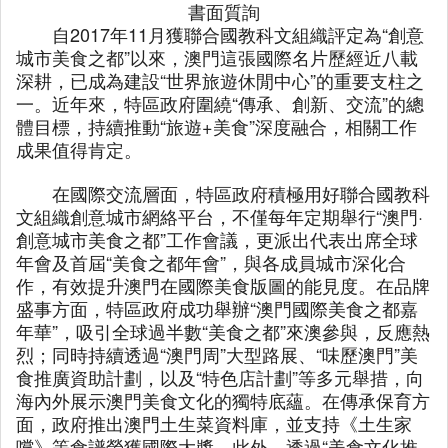
書面質詢
自2017年11月獲聯合國教科文組織評定為“創意
城市美食之都”以來，澳門這張國際名片歷經近八載
深耕，已成為建設“世界旅遊休閒中心”的重要支柱之
一。近年來，特區政府圍繞“傳承、創新、交流”的總
體目標，持續推動“旅遊+美食”深度融合，相關工作
成果值得肯定。
在國際交流層面，特區政府積極用好聯合國教科
文組織創意城市網絡平台，不僅每年定期舉行“澳門·
創意城市美食之都”工作會議，更派出代表出席全球
年會及首屆“美食之都年會”，與各成員城市深化合
作，有效提升澳門在國際美食版圖的能見度。在品牌
盛事方面，特區政府成功舉辦“澳門國際美食之都嘉
年華”，吸引全球過半數“美食之都”來澳參與，反應熱
烈；同時持續透過“澳門周”大型路展、“味歷澳門”美
食推廣資助計劃，以及“特色店計劃”等多元舉措，向
海內外展示澳門美食文化的獨特底蘊。在傳承保育方
面，政府推出澳門土生菜資料庫，並支持《土生家
嚐》等食譜榮獲國際大獎。此外，透過“美食文化推