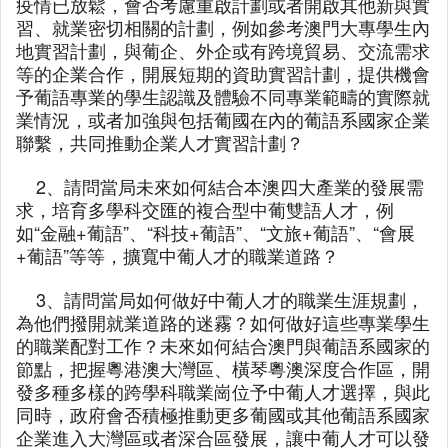
疫情已放鬆，會否考慮重啟計劃或者開啟其他新與實
習、就業密切相關的計劃，例如參考澳門大專學生內
地實習計劃，與葡企、外企或有跨境貿易、交流需求
等的企業合作，開展短期的資助實習計劃，提供機會
予葡語專業的學生認識及體驗不同專業範疇的實際就
業情況，或者加強與包括葡國在內的葡語系國家企業
聯繫，共同推動企業人才實習計劃？
2、請問當局未來如何結合本澳四大產業的發展需
求，培育多學科交匯的複合型中葡雙語人才，例
如“金融+葡語”、“科技+葡語”、“文旅+葡語”、“會展
+葡語”等等，擴寬中葡人才的職業道路？
3、請問當局如何做好中葡人才的職業生涯規劃，
為他們撥開就業道路的迷霧？如何做好這些專業學生
的職業配對工作？未來如何結合澳門與葡語系國家的
節點，把握粵港澳大灣區、橫琴粵澳深度合作區，開
發多種多樣的跨學科職業崗位予中葡人才選擇，與此
同時，政府會否積極推動更多葡國或其他葡語系國家
企業進入大灣區或者深合區發展，讓中葡人才可以發