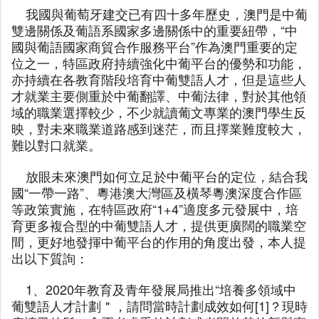
我國與葡萄牙建交已有四十多年歷史，澳門是中葡
雙邊關係及葡語系國家多邊關係中的重要紐帶，“中
國與葡語國家商貿合作服務平台”作為澳門重要的定
位之一，特區政府持續強化中葡平台的優勢和功能，
亦持續在各教育階段培育中葡雙語人才，但是這些人
才就業主要側重於中葡翻譯、中葡法律，對於其他領
域的職業選擇較少，不少就讀葡文專業的澳門學生反
映，對未來職業道路感到迷茫，而且擇業難度較大，
難以對口就業。
放眼未來澳門如何立足於中葡平台的定位，結合我
國“一帶一路”、粵港澳大灣區及橫琴粵澳深度合作區
等政策實施，在特區政府“1+4”適度多元發展中，培
育更多複合型的中葡雙語人才，提供更廣闊的職業空
間，更好地發揮中葡平台的作用的角度出發，本人提
出以下質詢：
1、2020年教育及青年發展局推出“培養多領域中
葡雙語人才計劃＂，請問當時計劃成效如何[1]？現時