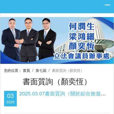
您的位置：
首頁
/
第七屆
/
書面質詢（顏奕恆）
書面質詢（顏奕恆）
2025.03.07書面質詢（關於綜合旅遊休閒企業非博彩項目發展）
03
2025