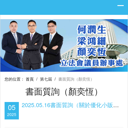
您的位置：
首頁
/
第七屆
/
書面質詢（顏奕恆）
書面質詢（顏奕恆）
2025.05.16書面質詢（關於優化小販區防火安全措施）
05
2025