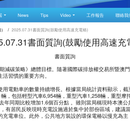
屆
News
Tips
Video
工作報告
聯絡我
細）
/
2025.07.31書面質詢(鼓勵使用高速充電樁)
25.07.31書面質詢(鼓勵使用高速充
書面質詢
門長期減碳策略》總體目標。隨著國際碳排放權交易所暨澳
生活習慣的重要方向。
用電動車的數量持續增長。根據當局統計資料顯示，截至2
61輛，包括輕型汽車6,954輛，重型汽車1,258輛，重型摩托
去年同期比較增加1.6個百分點 。雖則當局稱現時本澳公
然而，有居民反映現時充電設施過於集中於部份區域，建議
的充電車位。此外，公共地方裝設的環保電椿以慢充為主