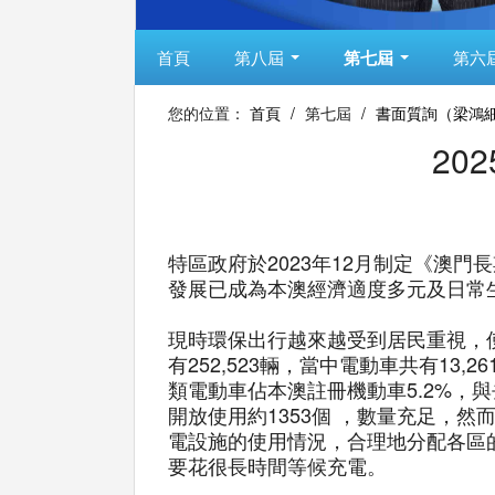
首頁
第八屆
第七屆
第六
您的位置：
首頁
/
第七屆
/
書面質詢（梁鴻
20
特區政府於2023年12月制定《澳
發展已成為本澳經濟適度多元及日常
現時環保出行越來越受到居民重視，使
有252,523輛，當中電動車共有13,2
類電動車佔本澳註冊機動車5.2%，與
開放使用約1353個 ，數量充足，
電設施的使用情況，合理地分配各區
要花很長時間等候充電。