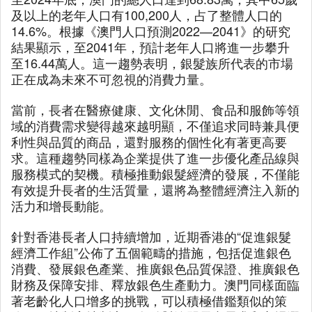
及以上的老年人口有100,200人，占了整體人口的
14.6%。根據《澳門人口預測2022—2041》的研究
結果顯示，至2041年，預計老年人口將進一步攀升
至16.44萬人。這一趨勢表明，銀髮族所代表的市場
正在成為未來不可忽視的消費力量。
當前，長者在醫療健康、文化休閒、食品和服飾等領
域的消費需求變得越來越明顯，不僅追求同時兼具便
利性與品質的商品，還對服務的個性化有著更高要
求。這種趨勢同樣為企業提供了進一步優化產品線與
服務模式的契機。積極推動銀髮經濟的發展，不僅能
有效提升長者的生活質量，還將為整體經濟注入新的
活力和增長動能。
針對香港長者人口持續增加，近期香港的“促進銀髮
經濟工作組”公佈了五個範疇的措施，包括促進銀色
消費、發展銀色產業、推廣銀色品質保證、推廣銀色
財務及保障安排、釋放銀色生產動力。澳門同樣面臨
著老齡化人口增多的挑戰，可以積極借鑑類似的策