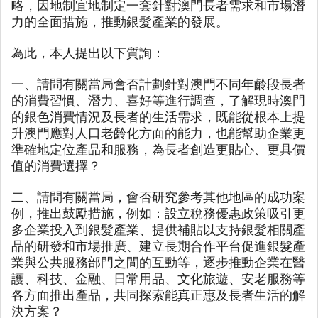
略，因地制宜地制定一套針對澳門長者需求和市場潛
力的全面措施，推動銀髮產業的發展。
為此，本人提出以下質詢：
一、請問有關當局會否計劃針對澳門不同年齡段長者
的消費習慣、潛力、喜好等進行調查，了解現時澳門
的銀色消費情況及長者的生活需求，既能從根本上提
升澳門應對人口老齡化方面的能力，也能幫助企業更
準確地定位產品和服務，為長者創造更貼心、更具價
值的消費選擇？
二、請問有關當局，會否研究參考其他地區的成功案
例，推出鼓勵措施，例如：設立稅務優惠政策吸引更
多企業投入到銀髮產業、提供補貼以支持銀髮相關產
品的研發和市場推廣、建立長期合作平台促進銀髮產
業與公共服務部門之間的互動等，逐步推動企業在醫
護、科技、金融、日常用品、文化旅遊、安老服務等
各方面推出產品，共同探索能真正惠及長者生活的解
決方案？