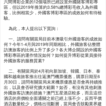
六間博彩企業的12個場所已經設置外國賭客博彩專
區，但以2019年推算約3.58%總博彩毛收入為外國
客，比例相當少，外國客博彩專區的成效如何有待檢
驗。
為此，本人提出以下質詢：
一、請問有關當局目前本澳吸引外國遊客的成效如
何？今年1-4月與2019年同期相比，外國旅客佔整體
訪澳旅客的比例上升了多少？各大博企開設的外國客
博彩專區的運作情況如何？如何提升博彩從業員接待
外國旅客的服務質素?
二、有關當局於4月初向新加坡、韓國、日本、泰
國和越南旅客推出往返澳門機票優惠，購票日期至6
月30日，請問有關當局未來機票優惠是否會再持續推
出，以及會否研究擴大範圍？如否，有沒有其他刺激
外國旅客訪澳的措施？澳門五星酒店較多，而且這些
酒店的房價較全面通關之前已經上漲不少，反而平價
酒店數量較少，價格出現斷層，當局會否鼓勵業界建