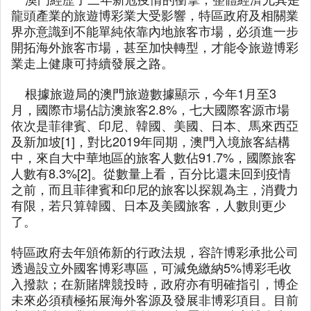
龍頭產業的旅遊博彩業大受影響，特區政府及相關業
界亦意識到不能單純依靠內地旅客市場，必須進一步
開拓海外旅客市場，甚至加快轉型，才能令旅遊博彩
業走上健康可持續發展之路。
根據旅遊局的澳門旅遊數據顯示，今年1月至3
月，國際市場佔訪澳旅客2.8%，七大國際客源市場
依次是菲律賓、印尼、韓國、美國、日本、馬來西亞
及新加坡[1]，對比2019年同期，澳門入境旅客結構
中，來自大中華地區的旅客人數佔91.7%，國際旅客
人數有8.3%[2]。從數量上看，百分比還未回到疫情
之前，而且菲律賓和印尼的旅客以探親為主，消費力
有限，若只算韓國、日本及美國旅客，人數則更少
了。
特區政府去年頒佈新的行政法規，容許博彩承批公司
透過設立外國客博彩專區，可減免繳納5%博彩毛收
入撥款；在新賭牌競投時，政府亦有明確指引，博企
未來必須積極拓展海外客源及發展非博彩項目。目前