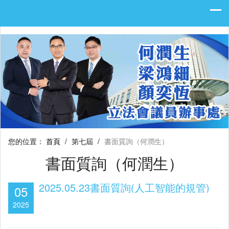
您的位置：
首頁
/
第七屆
/
書面質詢（何潤生）
書面質詢（何潤生）
2025.05.23書面質詢(人工智能的規管)
05
2025