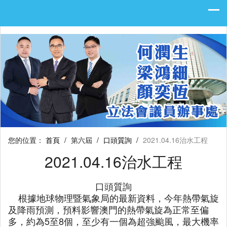
您的位置：
首頁
/
第六屆
/
口頭質詢
/
2021.04.16治水工程
2021.04.16治水工程
口頭質詢
根據地球物理暨氣象局的最新資料，今年熱帶氣旋
及降雨預測，預料影響澳門的熱帶氣旋為正常至偏
多，約為5至8個，至少有一個為超強颱風，最大機率