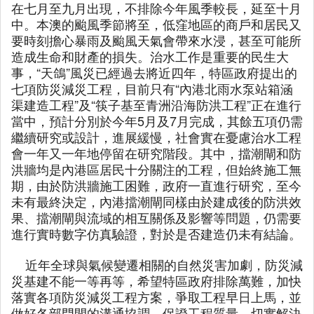
在七月至九月出現，不排除今年風季較長，延至十月
中。本澳的颱風季節將至，低窪地區的商戶和居民又
要時刻擔心暴雨及颱風天氣會帶來水浸，甚至可能所
造成生命和財產的損失。治水工作是重要的民生大
事，“天鴿”風災已經過去將近四年，特區政府提出的
七項防災減災工程，目前只有“內港北雨水泵站箱涵
渠建造工程”及“筷子基至青洲沿海防洪工程”正在進行
當中，預計分別於今年5月及7月完成，其餘五項仍需
繼續研究或設計，進展緩慢，社會實在憂慮治水工程
會一年又一年地停留在研究階段。其中，擋潮閘和防
洪牆均是內港區居民十分關注的工程，但始終施工無
期，由於防洪牆施工困難，政府一直進行研究，至今
未有最終決定，內港擋潮閘同樣由於建成後的防洪效
果、擋潮閘與流域的相互關係及影響等問題，仍需要
進行實時數字仿真驗證，對於是否建造仍未有結論。
近年全球與氣候變遷相關的自然災害加劇，防災減
災基建不能一等再等，希望特區政府排除萬難，加快
落實各項防災減災工程方案，爭取工程早日上馬，並
做好各部門間的溝通協調，保證工程質量，切實解決