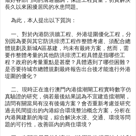
長久以來困擾居民的水患問題。
為此，本人提出以下質詢：
一、對於內港防洪牆工程、外港堤圍優化工程，分
別因為要與其它防洪排澇工程作整體考慮、須配合總
體規劃及新城A區基建，均未有最終方案，然而，需
要作整體考量的其他防洪排澇工程具體是指哪些工
程？政府的考量重點是甚麼？具體遇到了哪些困難？
是否要待城市總體規劃最終報告出台後才能進行外港
堤圍的優化？
二、現時正在進行澳門內港擋潮閘工程實時數字仿
真驗證的研究，倘若最後結果認為不宜建造擋潮閘，
請問有關當局有沒有後備方案？會否重新考慮並研究
過去民間提出的內港綜合環境整治概念方案，分析在
內港興建新的海堤，綜合解決水浸、交通、環境等問
題的可行性，改善區內的商住環境？