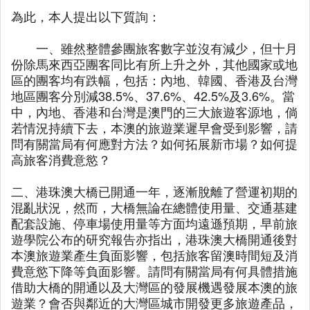
為此，本人提出以下質詢：
一、雖然整體參團旅客數字並沒有減少，但十月
份除馬來西亞團客同比有所上升之外，其他國家或地
區的團客均有跌幅，包括：內地、韓國、香港及台灣
地區團客分別減38.5%、37.6%、42.5%及3.6%。當
中，內地、香港和台灣是澳門的三大旅遊客源地，倘
若情況持續下去，本澳的旅遊業遲早會受到影響，請
問有關當局有何應對方法？如何拓展新市場？如何提
高旅客消費意慾？
二、港珠澳大橋已開通一年，逐漸脫離了營運初期的
混亂狀況，然而，大橋無論在總體使用量、交通基建
配套設施、停車場使用量等方面均遠遜預期，早前旅
遊學院公布的研究報告亦指出，港珠澳大橋開通後對
本澳旅遊業產生負面影響，包括旅客留澳時間短及消
費意慾下降等負面影響。請問有關當局有何具體措施
借助大橋的開通以及大灣區的發展機遇發展本澳的旅
遊業？會否與鄰近的大灣區城市開發更多旅遊產品，