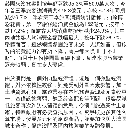
參團來澳旅客則按年顯著跌35.3%至50.9萬人次，今
年首三季旅客總消費共478.3億元，亦較2018年同期
減少6.7%；單看第三季旅客消費統計數據，扣除博
彩花費，第三季旅客總消費金額為152億元，按年下
跌17.2%；而旅客人均消費亦按年減少24.9%，其中
內地旅客人均消費金額跌幅最大，按年下跌26.7%。
整體而言，雖然總體參團旅客未減，人流如昔，但旅
客的消費能力卻有所下降，商戶都大嘆“旺丁不旺
財”，而且十月份接團量直線下降，反映本澳旅遊業
逐步轉弱，實在令人憂慮。
由於澳門是一個外向型經濟體，還是一個微型經濟
體，對外依賴性較強，難免受到外圍因素影響，加上
土地資源有限，旅遊業存在本地旅遊資源及元素較單
一、基礎設施薄弱、缺乏綜合配套等問題，很容易減
低旅客再次到訪或留宿的意慾，令澳門旅遊業雪上加
霜，特區政府有必要查找原因，研究爭取更多其他客
源市場，發展多元化的旅遊產品，並要加快與大灣區
城市合作，促進澳門及區內旅遊業的整體發展。