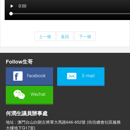
上一個
返回
下一個
Follow生哥
何潤生議員辦事處
地址 : 澳門台山白朗古將軍大馬路646-652號 (街坊總會社區服務
大樓地下G17室)