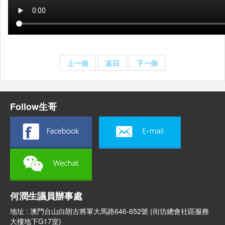
上一個
返回
下一個
Follow生哥
何潤生議員辦事處
地址 : 澳門台山白朗古將軍大馬路646-652號 (街坊總會社區服務
大樓地下G17室)