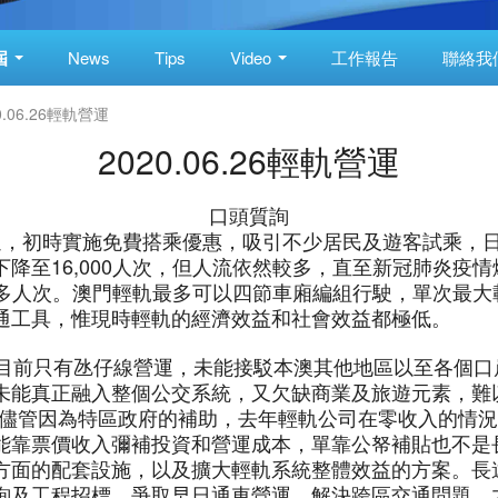
屆
News
Tips
Video
工作報告
聯絡我
0.06.26輕軌營運
2020.06.26輕軌營運
口頭質詢
通，初時實施免費搭乘優惠，吸引不少居民及遊客試乘，日均
降至16,000人次，但人流依然較多，直至新冠肺炎疫
00多人次。澳門輕軌最多可以四節車廂編組行駛，單次最大
通工具，惟現時輕軌的經濟效益和社會效益都極低。
前只有氹仔線營運，未能接駁本澳其他地區以至各個口
未能真正融入整個公交系統，又欠缺商業及旅遊元素，難
儘管因為特區政府的補助，去年輕軌公司在零收入的情況下，
能靠票價收入彌補投資和營運成本，單靠公帑補貼也不是
方面的配套設施，以及擴大輕軌系統整體效益的方案。長
詢及工程招標，爭取早日通車營運，解決跨區交通問題，