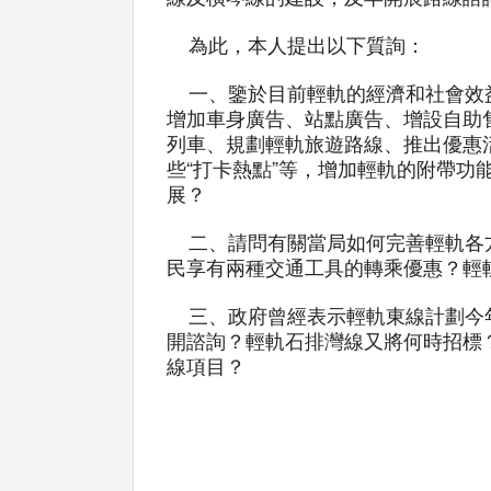
為此，本人提出以下質詢：
一、鑒於目前輕軌的經濟和社會效益
增加車身廣告、站點廣告、增設自助
列車、規劃輕軌旅遊路線、推出優惠
些“打卡熱點”等，增加輕軌的附帶
展？
二、請問有關當局如何完善輕軌各方
民享有兩種交通工具的轉乘優惠？輕
三、政府曾經表示輕軌東線計劃今年
開諮詢？輕軌石排灣線又將何時招標
線項目？