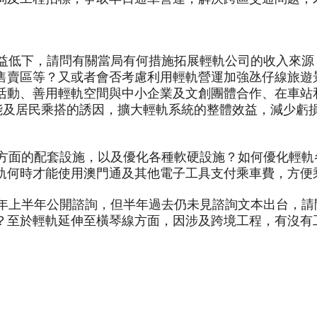
低下，請問有關當局有何措施拓展輕軌公司的收入來源？
售賣區等？又或者會否考慮利用輕軌營運加強氹仔線旅遊
活動、善用輕軌空間與中小企業及文創團體合作、在車站
功能及居民乘搭的誘因，擴大輕軌系統的整體效益，減少虧
面的配套設施，以及優化各種軟硬設施？如何優化輕軌
軌何時才能使用澳門通及其他電子工具支付乘車費，方便
上半年公開諮詢，但半年過去仍未見諮詢文本出台，請
？至於輕軌延伸至橫琴線方面，因涉及跨境工程，有沒有