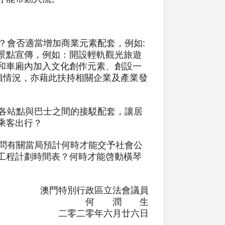
會否適當增加商業元素配套，例如:
景點宣傳，例如：開設輕軌觀光旅遊
和車廂內加入文化創作元素、創設一
損情況，亦藉此扶持相關企業及產業發
各站點與巴士之間的接駁配套，讓居
乘客出行？
問有關當局預計何時才能交予社會公
工程計劃時間表？何時才能啓動橫琴
澳門特別行政區立法會議員
何 潤 生
二零二零年六月廿六日