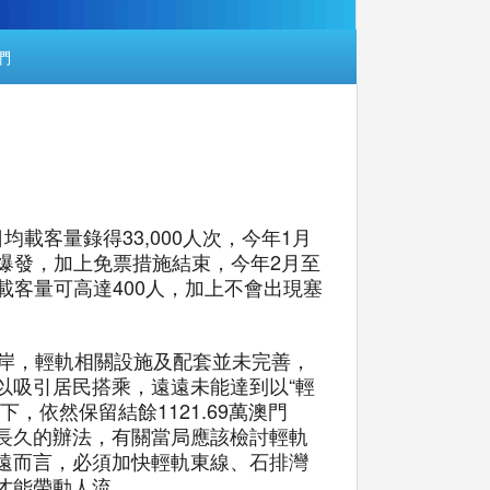
們
載客量錄得33,000人次，今年1月
情爆發，加上免票措施結束，今年2月至
載客量可高達400人，加上不會出現塞
岸，輕軌相關設施及配套並未完善，
以吸引居民搭乘，遠遠未能達到以“輕
依然保留結餘1121.69萬澳門
長久的辦法，有關當局應該檢討輕軌
遠而言，必須加快輕軌東線、石排灣
才能帶動人流。