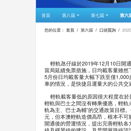
首頁
第八屆
第七屆
第六
您的位置：
首頁
/
第六屆
/
口頭質詢
/
202
輕軌氹仔線於2019年12月10日開
當局延續免票措施，日均載客量雖然下
5月份日均載客量大幅下跌至僅1,0
車的情況，是快捷且運量大的公共交
輕軌載客量低的原因很大程度在於目
輕軌與巴士之間沒有轉乘優惠，輕軌
軌為主、巴士為輔”的交通政策目標。
元，但本澳輕軌造價高昂，根本不可
開通後的營運情況，提出完善輕軌各
線及橫琴線的建設，及早開展路線諮