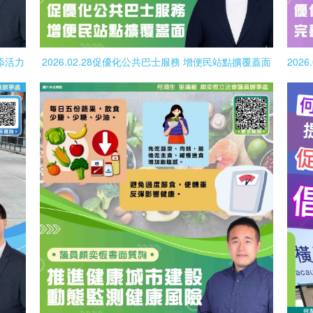
濟添活力
2026.02.28促優化公共巴士服務 增便民站點擴覆蓋面