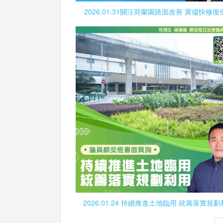
2026.01.31關注荷蘭園路面改善 冀儘快修復
2026.01.24 持續推進土地臨用 統籌落實規