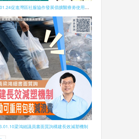
2026.01.24促進灣區社服協作發展倡擴醫療劵使用範圍
26.01.10梁鴻細議員書面質詢構建長效減塑機制