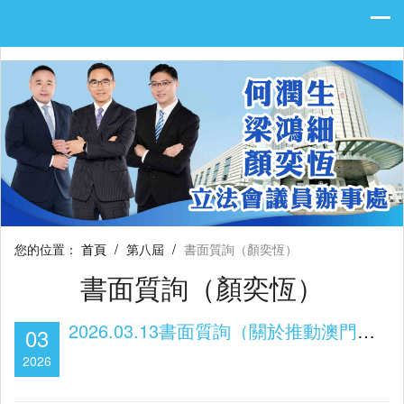
您的位置：
首頁
/
第八屆
/
書面質詢（顏奕恆）
書面質詢（顏奕恆）
2026.03.13書面質詢（關於推動澳門低碳經濟發展）
03
2026