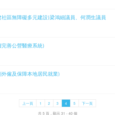
詢(構建社區無障礙多元建設)梁鴻細議員、何潤生議員
(持續完善公營醫療系統)
(限制外僱及保障本地居民就業)
上一頁
1
2
3
4
5
下一頁
共 5 頁，顯示 31 - 40 個