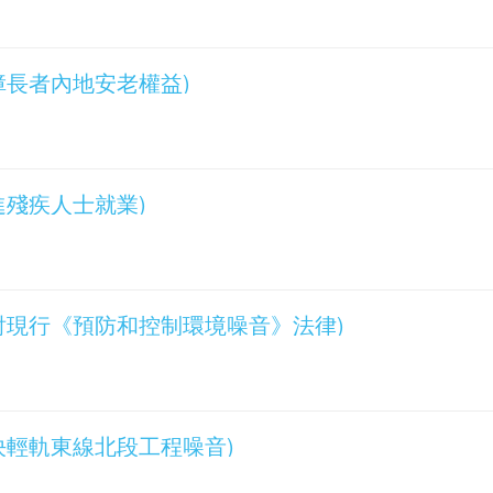
(保障長者內地安老權益)
(促進殘疾人士就業)
詢(檢討現行《預防和控制環境噪音》法律)
(解決輕軌東線北段工程噪音)