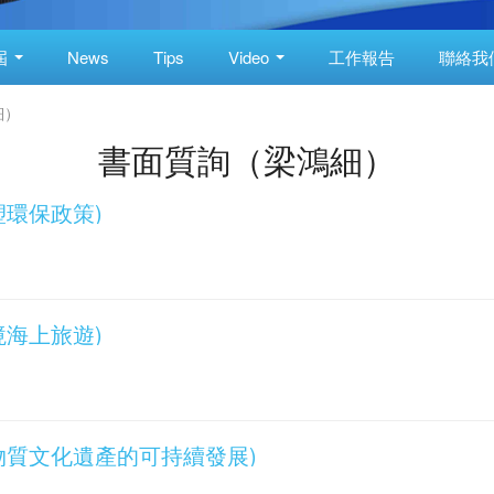
屆
News
Tips
Video
工作報告
聯絡我
細）
書面質詢（梁鴻細）
減塑環保政策)
跨境海上旅遊)
(非物質文化遺產的可持續發展)